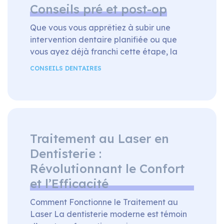
Conseils pré et post-op
Que vous vous apprêtiez à subir une
intervention dentaire planifiée ou que
vous ayez déjà franchi cette étape, la
préparation avant l’opération et les soins
CONSEILS DENTAIRES
post-opératoires sont cruciaux pour
assurer un rétablissement rapide et
optimal. Cet article fournira des conseils
pré et post-opération dentaire afin de
vous guider à chaque étape du
processus, que ce […]
Traitement au Laser en
Dentisterie :
Révolutionnant le Confort
et l’Efficacité
Comment Fonctionne le Traitement au
Laser La dentisterie moderne est témoin