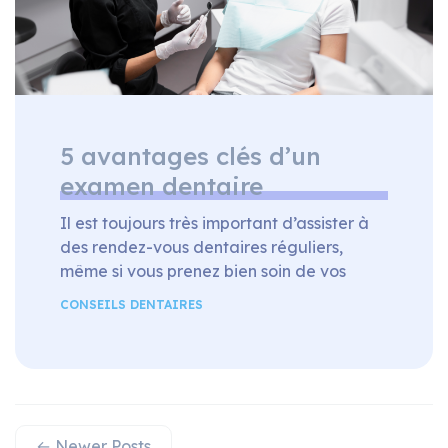
5 avantages clés d’un
examen dentaire
Il est toujours très important d’assister à
des rendez-vous dentaires réguliers,
même si vous prenez bien soin de vos
dents et de vos gencives. Bien que les
CONSEILS DENTAIRES
examens dentaires de routine durent
rarement plus de 30 minutes, un dentiste
ou une hygiéniste effectuera plusieurs
procédures et tests clés pendant cette
période. Voici cinq raisons pour lesquelles
le […]
←
Newer
Posts