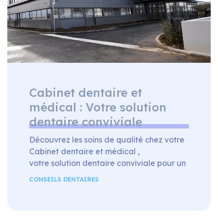
Cabinet dentaire et
médical : Votre solution
dentaire conviviale
Découvrez les soins de qualité chez votre
Cabinet dentaire et médical ,
votre solution dentaire conviviale pour un
sourire éclatant et en bonne santé. Nous
CONSEILS DENTAIRES
sommes engagés à fournir une
expérience de soins dentaires conviviale
et personnalisée pour chaque patient.