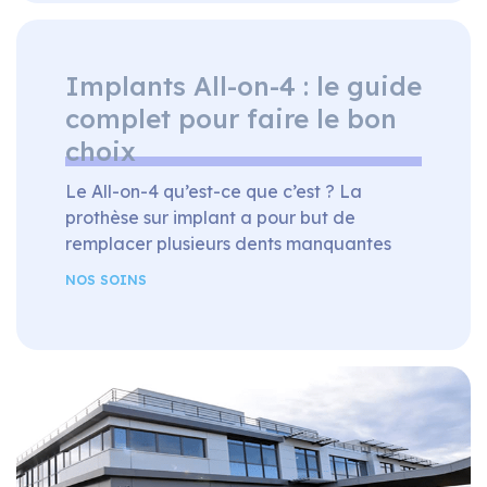
détaillées de la dentition, offrant une
alternative précise et confortable aux
empreintes traditionnelles. Les Avantages
de l’Empreinte Optique Dentaire Précision
Implants All-on-4 : le guide
Accrue : […]
complet pour faire le bon
choix
Le All-on-4 qu’est-ce que c’est ? La
prothèse sur implant a pour but de
remplacer plusieurs dents manquantes
des patients, après une carie par
NOS SOINS
exemple, mais également de protéLe All-
on-4 est une technique de chirurgie
dentaire qui consiste à fixer une prothèse
dentaire complète sur seulement quatre
implants dentaires. Contrairement aux
prothèses dentaires traditionnelles, qui
sont […]