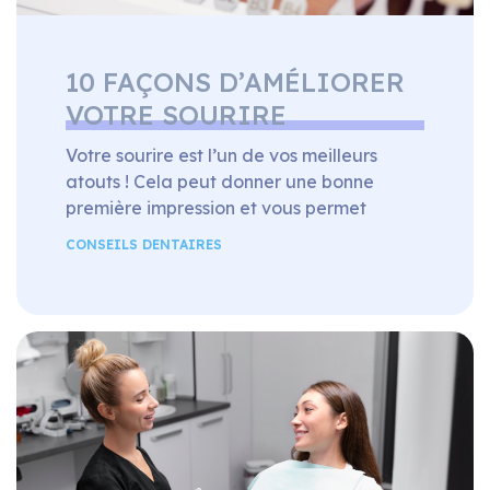
10 FAÇONS D’AMÉLIORER
VOTRE SOURIRE
Votre sourire est l’un de vos meilleurs
atouts ! Cela peut donner une bonne
première impression et vous permet
également d’être photogénique devant la
CONSEILS DENTAIRES
caméra. Cependant, il ne suffit pas de
s’entraîner pour obtenir un sourire
parfait. As-tu remarqué? Chaque beau
sourire s’accompagne toujours d’un
ensemble de blancs nacrés. Il existe de
nombreuses façons d’obtenir et de
conserver […]