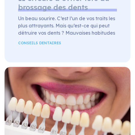
brossage des dents
Un beau sourire. C’est l’un de vos traits les
plus attrayants. Mais qu’est-ce qui peut
détruire vos dents ? Mauvaises habitudes
d’hygiène dentaire. Et devine quoi. La
CONSEILS DENTAIRES
plupart des gens ne prennent pas soin de
leurs dents correctement ! Garder vos
dents en pleine forme nécessite des visites
régulières chez le dentiste. Cependant,
une bonne hygiène dentaire commence à
la maison. Se […]