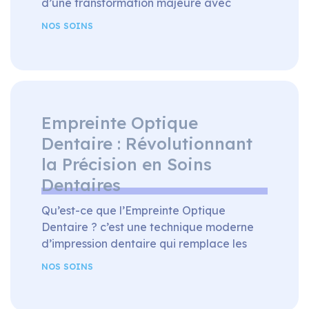
d’une transformation majeure avec
l’introduction Traitement au laser, une
NOS SOINS
approche novatrice qui redéfinit la
manière dont nous abordons diverses
procédures dentaires. Le traitement
utilise des faisceaux de lumière
concentrée pour traiter une variété de
conditions dentaires. Différents types de
Empreinte Optique
lasers sont utilisés, chacun ayant […]
Dentaire : Révolutionnant
la Précision en Soins
Dentaires
Qu’est-ce que l’Empreinte Optique
Dentaire ? c’est une technique moderne
d’impression dentaire qui remplace les
méthodes traditionnelles à base de pâte.
NOS SOINS
À l’aide de scanners optiques avancés,
cette technologie capture des images 3D